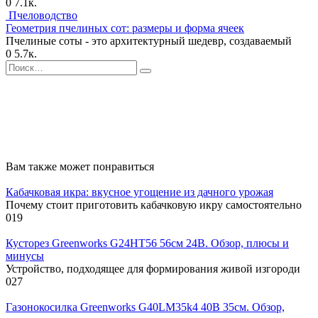
0
7.1к.
Пчеловодство
Геометрия пчелиных сот: размеры и форма ячеек
Пчелиные соты - это архитектурный шедевр, создаваемый
0
5.7к.
Search
for:
Вам также может понравиться
Кабачковая икра: вкусное угощение из дачного урожая
Почему стоит приготовить кабачковую икру самостоятельно
0
19
Кусторез Greenworks G24HT56 56см 24В. Обзор, плюсы и
минусы
Устройство, подходящее для формирования живой изгороди
0
27
Газонокосилка Greenworks G40LM35k4 40В 35см. Обзор,