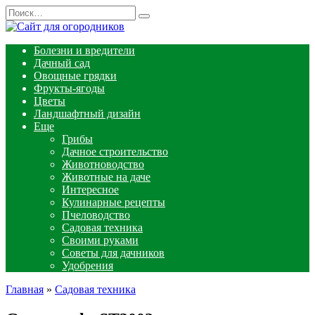
Перейти
Search
к
for:
содержанию
Болезни и вредители
Дачный сад
Овощные грядки
Фрукты-ягоды
Цветы
Ландшафтный дизайн
Еще
Грибы
Дачное строительство
Животноводство
Животные на даче
Интересное
Кулинарные рецепты
Пчеловодство
Садовая техника
Своими руками
Советы для дачников
Удобрения
Главная
»
Садовая техника