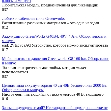
плюсы и минусы
Любительская модель, предназначенная для ликвидации
0
37
Лобзик и сабельная пила Greenworks
Распиливание различных материалов – это одна из задач
0
12
Аккумулятор GreenWorks G40B4, 40V, 4 А.ч. Обзор, плюсы и
минусы
erid: 2VtzqvqaJ9d Устройство, которое можно эксплуатировать
0
17
Мойка высокого давления Greenworks G8 160 bar. Обзор, плюс
и минус
Топовая электрическая автомойка, которая может
использоваться
0
37
Цепная пила аккумуляторная 40 см 40В бесщеточная 2000 Вт.
Обзор, плюсы и минусы
Инструмент, питающийся от аккумулятора 40 В, входящего
0
16
Зачем воздуходув зимой? Нестандартный подход к очистке от