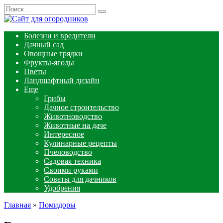
Перейти
Search
к
for:
содержанию
Болезни и вредители
Дачный сад
Овощные грядки
Фрукты-ягоды
Цветы
Ландшафтный дизайн
Еще
Грибы
Дачное строительство
Животноводство
Животные на даче
Интересное
Кулинарные рецепты
Пчеловодство
Садовая техника
Своими руками
Советы для дачников
Удобрения
Главная
»
Помидоры