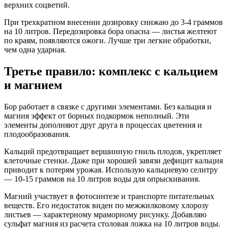
верхних соцветий.
При трехкратном внесении дозировку снижаю до 3-4 граммов
на 10 литров. Передозировка бора опасна — листья желтеют
по краям, появляются ожоги. Лучше три легкие обработки,
чем одна ударная.
Третье правило: комплекс с кальцием
и магнием
Бор работает в связке с другими элементами. Без кальция и
магния эффект от борных подкормок неполный. Эти
элементы дополняют друг друга в процессах цветения и
плодообразования.
Кальций предотвращает вершинную гниль плодов, укрепляет
клеточные стенки. Даже при хорошей завязи дефицит кальция
приводит к потерям урожая. Использую кальциевую селитру
— 10-15 граммов на 10 литров воды для опрыскивания.
Магний участвует в фотосинтезе и транспорте питательных
веществ. Его недостаток виден по межжилковому хлорозу
листьев — характерному мраморному рисунку. Добавляю
сульфат магния из расчета столовая ложка на 10 литров воды.