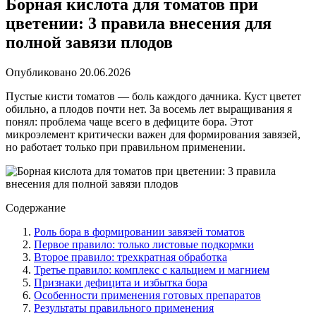
Борная кислота для томатов при
цветении: 3 правила внесения для
полной завязи плодов
Опубликовано
20.06.2026
Пустые кисти томатов — боль каждого дачника. Куст цветет
обильно, а плодов почти нет. За восемь лет выращивания я
понял: проблема чаще всего в дефиците бора. Этот
микроэлемент критически важен для формирования завязей,
но работает только при правильном применении.
Содержание
Роль бора в формировании завязей томатов
Первое правило: только листовые подкормки
Второе правило: трехкратная обработка
Третье правило: комплекс с кальцием и магнием
Признаки дефицита и избытка бора
Особенности применения готовых препаратов
Результаты правильного применения