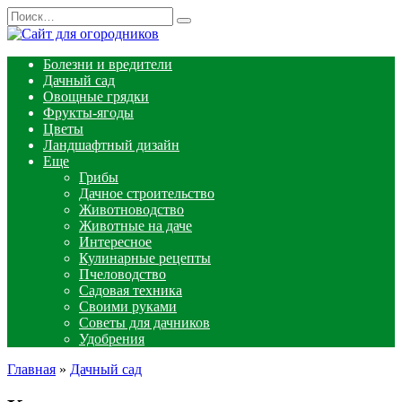
Перейти
Search
к
for:
содержанию
Болезни и вредители
Дачный сад
Овощные грядки
Фрукты-ягоды
Цветы
Ландшафтный дизайн
Еще
Грибы
Дачное строительство
Животноводство
Животные на даче
Интересное
Кулинарные рецепты
Пчеловодство
Садовая техника
Своими руками
Советы для дачников
Удобрения
Главная
»
Дачный сад