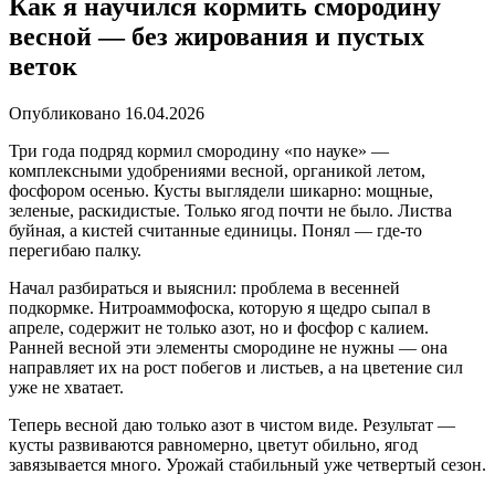
Как я научился кормить смородину
весной — без жирования и пустых
веток
Опубликовано
16.04.2026
Три года подряд кормил смородину «по науке» —
комплексными удобрениями весной, органикой летом,
фосфором осенью. Кусты выглядели шикарно: мощные,
зеленые, раскидистые. Только ягод почти не было. Листва
буйная, а кистей считанные единицы. Понял — где-то
перегибаю палку.
Начал разбираться и выяснил: проблема в весенней
подкормке. Нитроаммофоска, которую я щедро сыпал в
апреле, содержит не только азот, но и фосфор с калием.
Ранней весной эти элементы смородине не нужны — она
направляет их на рост побегов и листьев, а на цветение сил
уже не хватает.
Теперь весной даю только азот в чистом виде. Результат —
кусты развиваются равномерно, цветут обильно, ягод
завязывается много. Урожай стабильный уже четвертый сезон.