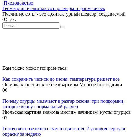
Пчеловодство
Геометрия пчелиных сот: размеры и форма ячеек
Пчелиные соты - это архитектурный шедевр, создаваемый
0
5.7к.
Search
for:
Вам также может понравиться
Как сохранить чеснок до июня: температура решает все
Ошибка хранения в тепле квартиры Многие огородники
0
0
Почему огурцы мельчают в разгар сезона: три подкормки,
которые вернут нормальный размер
Июльская картина знакома многим дачникам: кусты огурцов
0
5
Гортензия позеленела вместо цветения: 2 условия вернули
окраску за неделю