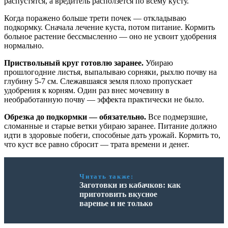
распустятся, а вредитель расползется по всему кусту.
Когда поражено больше трети почек — откладываю
подкормку. Сначала лечение куста, потом питание. Кормить
больное растение бессмысленно — оно не усвоит удобрения
нормально.
Приствольный круг готовлю заранее.
Убираю
прошлогодние листья, выпалываю сорняки, рыхлю почву на
глубину 5-7 см. Слежавшаяся земля плохо пропускает
удобрения к корням. Один раз внес мочевину в
необработанную почву — эффекта практически не было.
Обрезка до подкормки — обязательно.
Все подмерзшие,
сломанные и старые ветки убираю заранее. Питание должно
идти в здоровые побеги, способные дать урожай. Кормить то,
что куст все равно сбросит — трата времени и денег.
Читать также:
Заготовки из кабачков: как
приготовить вкусное
варенье и не только