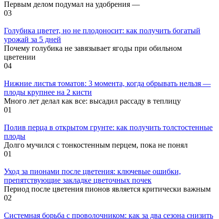
Первым делом подумал на удобрения —
0
3
Голубика цветет, но не плодоносит: как получить богатый
урожай за 5 дней
Почему голубика не завязывает ягоды при обильном
цветении
0
4
Нижние листья томатов: 3 момента, когда обрывать нельзя —
плоды крупнее на 2 кисти
Много лет делал как все: высадил рассаду в теплицу
0
1
Полив перца в открытом грунте: как получить толстостенные
плоды
Долго мучился с тонкостенным перцем, пока не понял
0
1
Уход за пионами после цветения: ключевые ошибки,
препятствующие закладке цветочных почек
Период после цветения пионов является критически важным
0
2
Системная борьба с проволочником: как за два сезона снизить